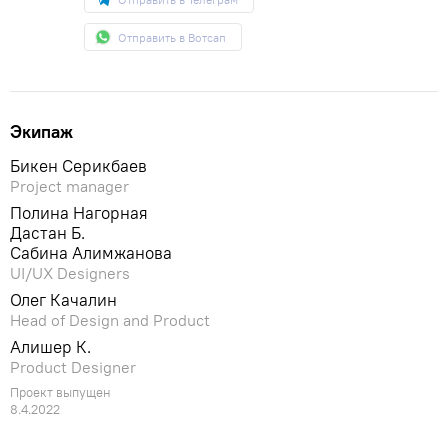
Отправить в Вотсап
Экипаж
Бикен Серикбаев
Project manager
Полина Нагорная
Дастан Б.
Сабина Алимжанова
UI/UX Designers
Олег Качалин
Head of Design and Product
Алишер К.
Product Designer
Проект выпущен
8.4.2022