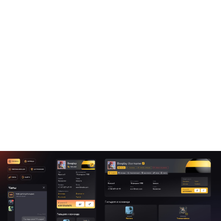
В профиле игрока хранится статистика действий на
платформе: