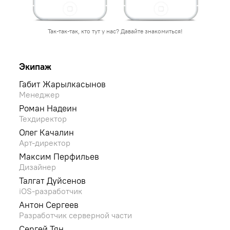
Так-так-так, кто тут у нас? Давайте знакомиться!
Экипаж
Габит Жарылкасынов
Менеджер
Роман Надеин
Техдиректор
Олег Качалин
Арт-директор
Максим Перфильев
Дизайнер
Талгат Дуйсенов
iOS-разработчик
Антон Сергеев
Разработчик серверной части
Сергей Тян