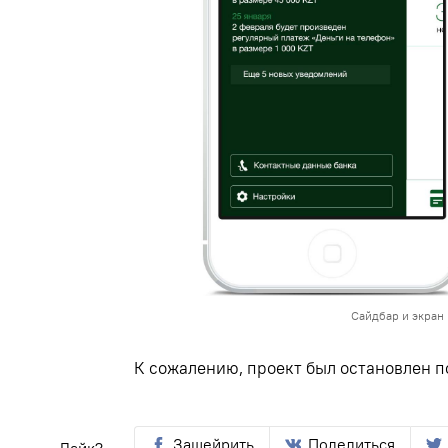
Сайдбар и экран
К сожалению
,
проект был остановлен п
Зашейрить
Поделиться
Лайк?