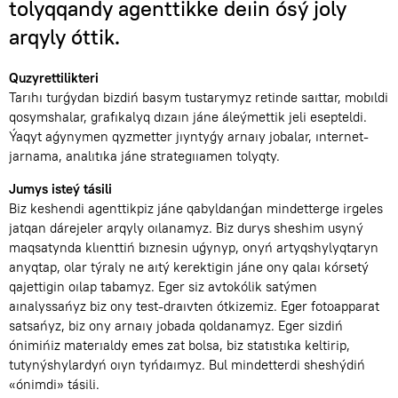
tolyqqandy agenttikke deıin ósý joly
arqyly óttik.
Quzyrettilikteri
Tarıhı turǵydan bizdiń basym tustarymyz retinde saıttar
,
mobıldi
qosymshalar
,
grafıkalyq dızaın jáne áleýmettik jeli esepteldi.
Ýaqyt aǵynymen qyzmetter jıyntyǵy arnaıy jobalar
,
ınternet-
jarnama
,
analıtıka jáne strategııamen tolyqty.
Jumys isteý tásili
Biz keshendi agenttikpiz jáne qabyldanǵan mindetterge irgeles
jatqan dárejeler arqyly oılanamyz. Biz durys sheshim usyný
maqsatynda klıenttiń bıznesin uǵynyp
,
onyń artyqshylyqtaryn
anyqtap
,
olar týraly ne aıtý kerektigin jáne ony qalaı kórsetý
qajettigin oılap tabamyz. Eger siz avtokólik satýmen
aınalyssańyz biz ony test-draıvten ótkizemiz. Eger fotoapparat
satsańyz
,
biz ony arnaıy jobada qoldanamyz. Eger sizdiń
ónimińiz materıaldy emes zat bolsa
,
biz statıstıka keltirip
,
tutynýshylardyń oıyn tyńdaımyz. Bul mindetterdi sheshýdiń
«ónimdi» tásili.