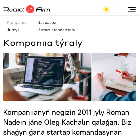
Kompanııa
Baspasóz
Jumys
Jumys standarttary
Kompanııa týraly
Kompanııanyń negizin 2011 jyly Roman
Nadeın jáne Oleg Kachalın qalaǵan. Biz
shaǵyn ǵana startap komandasynan