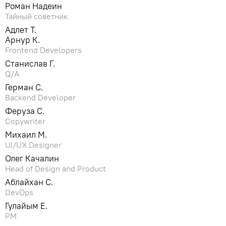
Роман Надеин
Тайный советник
Адлет Т.
Арнур К.
Frontend Developers
Станислав Г.
Q/A
Герман С.
Backend Developer
Феруза С.
Сopywriter
Михаил М.
UI/UX Designer
Олег Качалин
Head of Design and Product
Аблайхан С.
DevOps
Гулайым Е.
PM