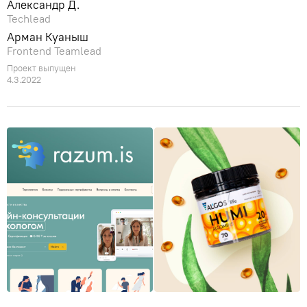
Александр Д.
Techlead
Арман Куаныш
Frontend Teamlead
Проект выпущен
4.3.2022