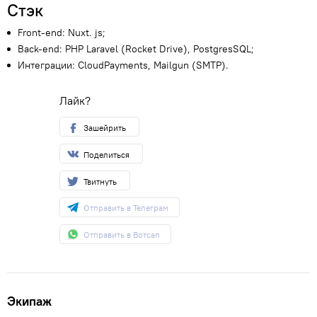
Стэк
Front-end: Nuxt. js;
Back-end: PHP Laravel
(
Rocket Drive), PostgresSQL;
Интеграции: CloudPayments
,
Mailgun
(
SMTP).
Лайк?
Зашейрить
Поделиться
Твитнуть
Отправить в Телеграм
Отправить в Вотсап
Экипаж