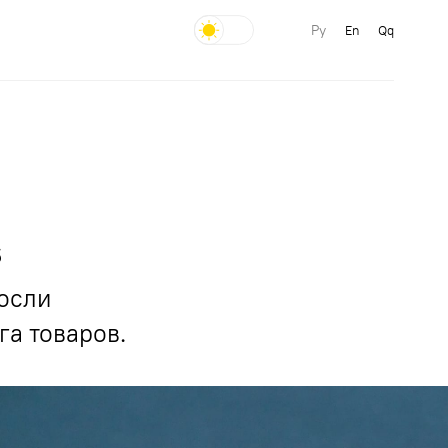
Ру
En
Qq
s
росли
а товаров.