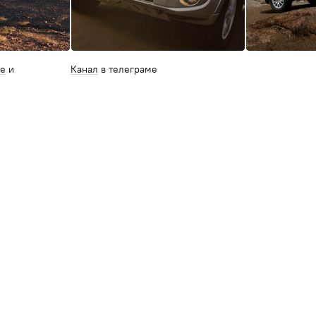
ме
и
Канал
в телеграме